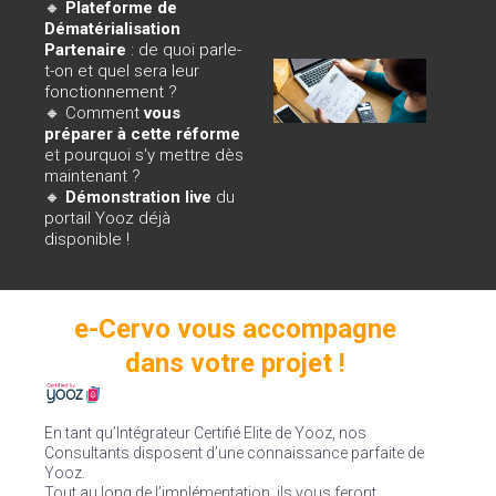
🔸
Plateforme de
Dématérialisation
Partenaire
: de quoi parle-
t-on et quel sera leur
fonctionnement ?
🔸
Comment
vous
préparer à cette réforme
et pourquoi s'y mettre dès
maintenant
?
🔸
Démonstration live
du
portail Yooz déjà
disponible !
e-Cervo vous accompagne
dans votre projet !
En tant qu’Intégrateur Certifié Elite de Yooz, nos
Consultants disposent d’une connaissance parfaite de
Yooz.
Tout au long de l’implémentation, ils vous feront