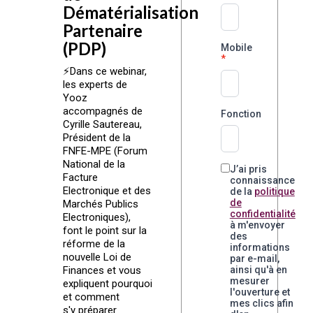
Dématérialisation
Partenaire
(PDP)
Mobile
⚡️Dans ce webinar,
les experts de
Yooz
accompagnés de
Fonction
Cyrille Sautereau,
Président de la
FNFE-MPE (Forum
National de la
J’ai pris
Facture
connaissance
Electronique et des
de la
politique
de
Marchés Publics
confidentialité
Electroniques),
à m'envoyer
font le point sur la
des
réforme de la
informations
nouvelle Loi de
par e-mail,
ainsi qu'à en
Finances et vous
mesurer
expliquent pourquoi
l'ouverture et
et comment
mes clics afin
s'y préparer