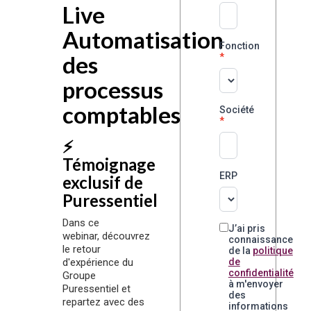
Live
Automatisation
Fonction
des
processus
comptables
Société
⚡️
Témoignage
ERP
exclusif de
Puressentiel
Dans ce
J’ai pris
webinar, découvrez
connaissance
le retour
de la
politique
d'expérience du
de
confidentialité
Groupe
à m'envoyer
Puressentiel et
des
repartez avec des
informations